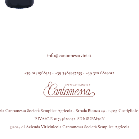
info@cantamessavini.it
+39 0141968325 - +39 3485957255 - +39 320 6829012
la Cantamessa Società Semplice Agricola - Strada Bionzo 29 - 14055 Costigliole d
P.IVA/C.F. 01745620052 SDI: SUBM70N
©2024 di Azienda Vitivinicola Cantamessa Società Semplice Agricola