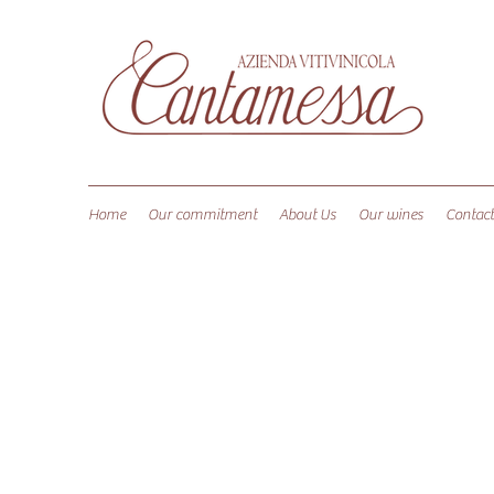
Home
Our commitment
About Us
Our wines
Contact